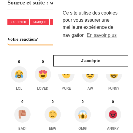
Source et suite :
www.challenges.fr
Ce site utilise des cookies
pour vous assurer une
RACHETER
MARQUE
OFF-WHITE
VIRGIL
meilleure expérience de
navigation
En savoir plus
Votre réaction?
J'accèpte
0
0
0
0
0
LOL
LOVED
PURE
AW
FUNNY
0
0
0
0
BAD!
EEW
OMG!
ANGRY