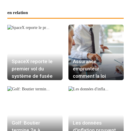
en relation
SpaceX reporte le
Assurance
premier vol du
emprunteur :
système de fusée
comment la loi
Starship
Lemoine change la
donne pour les
propriétaires ?
Golf: Boutier
Les données
termine 2e à
d'inflation prouvent