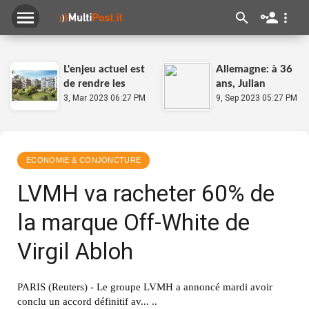
L'enjeu actuel est
Allemagne: à 36
de rendre les
ans, Julian
projets
3, Mar 2023 06:27 PM
Nagelsmann
9, Sep 2023 05:27 PM
acceptables (N.
relève le défi de
Gravit, Eiffage
la Mannschaft
Aménagement)
pour l'Euro-
2024
ECONOMIE & CONJONCTURE
LVMH va racheter 60% de
la marque Off-White de
Virgil Abloh
PARIS (Reuters) - Le groupe LVMH a annoncé mardi avoir
conclu un accord définitif av... ..