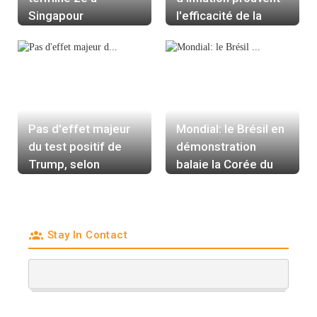
Singapour
l'efficacité de la
politique monétaire
de la BCE, dit
Herodotou
Pas d'effet majeur
Mondial: le Brésil en
du test positif de
démonstration
Trump, selon
balaie la Corée du
Barclays
Sud (4-1)
Stay In Contact