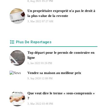
8, Aug 2021 05:27 PM
Un propriétaire exproprié n'a pas le droit à
la plus-value de la revente
3, Mar 2022 07:27 AM
Plus De Reportages
Top départ pour le permis de construire en
ligne
1, Jan 2022 01:26 PM
Vendre sa maison au meilleur prix
9, Sep 2020 12:08 PM
Que veut dire le terme « sous-compromis »
?
3, Mar 2022 03:48 PM