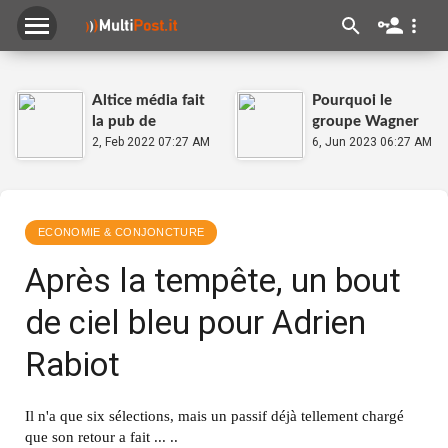
Altice média fait
Pourquoi le
la pub de
groupe Wagner
l'homme
2, Feb 2022 07:27 AM
stoppe sa
6, Jun 2023 06:27 AM
ménager de
montée vers
moins de 50 ans
Moscou
ECONOMIE & CONJONCTURE
Après la tempête, un bout
de ciel bleu pour Adrien
Rabiot
Il n'a que six sélections, mais un passif déjà tellement chargé
que son retour a fait ... ..