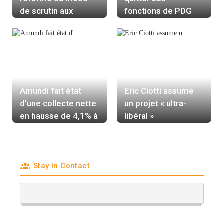
de scrutin aux
fonctions de PDG
municipales à Paris,
d'Amazon
Lyon et Marseille
Amundi fait état
Eric Ciotti assume
d'une collecte nette
un projet « ultra-
en hausse de 4,1% à
libéral »
fin septembre
Stay In Contact