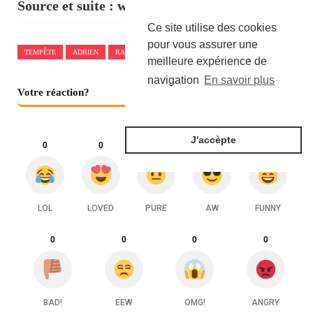
Source et suite :
www.challenges.fr
Ce site utilise des cookies
pour vous assurer une
TEMPÊTE
ADRIEN
RABIOT
meilleure expérience de
navigation
En savoir plus
Votre réaction?
J'accèpte
0
0
0
0
0
LOL
LOVED
PURE
AW
FUNNY
0
0
0
0
BAD!
EEW
OMG!
ANGRY