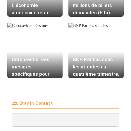
L'économie
millions de billets
américaine reste
demandés (Fifa)
loin du plein emploi
Coronavirus: Des
BNP Paribas sous
mesures
les attentes au
spécifiques pour
quatrième trimestre,
Lyon et Nice d'ici
relève ses objectifs
samedi, dit Véran
2025
Stay In Contact