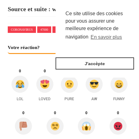
Source et suite :
www.challenges.fr
Ce site utilise des cookies
pour vous assurer une
meilleure expérience de
CORONAVIRUS
47000
NOUVEAUX
INFECTION
BRÉSIL
navigation
En savoir plus
Votre réaction?
J'accèpte
0
0
0
0
0
LOL
LOVED
PURE
AW
FUNNY
0
0
0
0