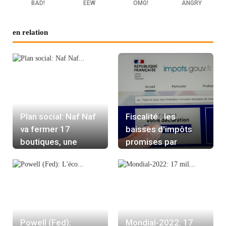
BAD!
EEW
OMG!
ANGRY
en relation
Plan social: Naf Naf
Fiscalité : les
va fermer 17
baisses d'impôts
boutiques, une
promises par
centaine d'emplois
Emmanuel Macron
menacés
ont-elles de quoi
séduire ?
Powell (Fed):
Mondial-2022: 17