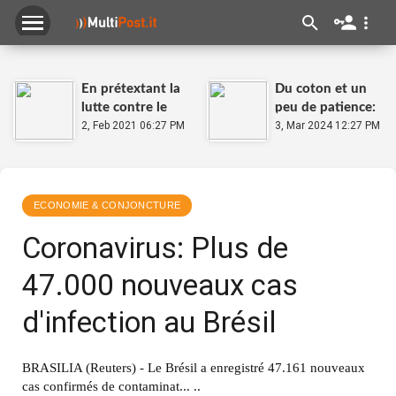
En prétextant la
Du coton et un
lutte contre le
peu de patience:
Covid-19,
2, Feb 2021 06:27 PM
le jean qui
3, Mar 2024 12:27 PM
l'Argentine taxe
pousse en France
les grandes
fortunes
ECONOMIE & CONJONCTURE
Coronavirus: Plus de
47.000 nouveaux cas
d'infection au Brésil
BRASILIA (Reuters) - Le Brésil a enregistré 47.161 nouveaux
cas confirmés de contaminat... ..