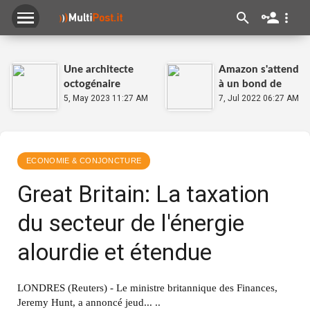
Une architecte
Amazon s'attend
octogénaire
à un bond de
travaille à mettre
5, May 2023 11:27 AM
son chiffre
7, Jul 2022 06:27 AM
le Pakistan à
d'affaires au
l'abri des
troisième
inondations
trimestre
ECONOMIE & CONJONCTURE
Great Britain: La taxation
du secteur de l'énergie
alourdie et étendue
LONDRES (Reuters) - Le ministre britannique des Finances,
Jeremy Hunt, a annoncé jeud... ..