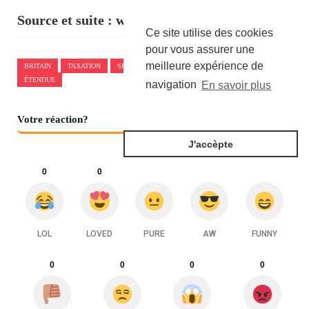
Source et suite :
www.challenges.fr
Ce site utilise des cookies
pour vous assurer une
meilleure expérience de
BRITAIN
TAXATION
SECTEUR
ÉNERGIE
ALOURDIE
ÉTENDUE
navigation
En savoir plus
Votre réaction?
J'accèpte
0
0
0
0
0
LOL
LOVED
PURE
AW
FUNNY
0
0
0
0