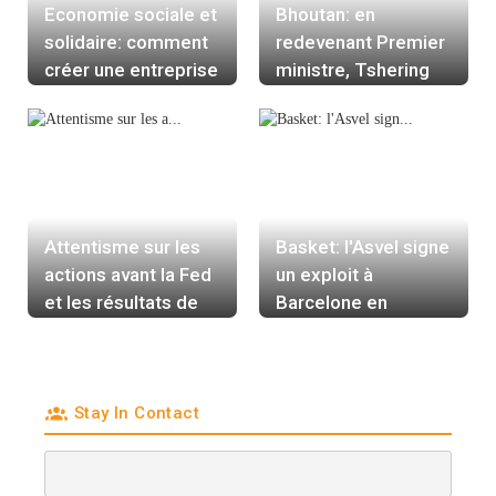
Economie sociale et
Bhoutan: en
solidaire: comment
redevenant Premier
créer une entreprise
ministre, Tshering
Tobgay devra
affronter des vents
contraires
Attentisme sur les
Basket: l'Asvel signe
actions avant la Fed
un exploit à
et les résultats de
Barcelone en
sociétés
Euroligue et peut
croire aux play-offs
Stay In Contact