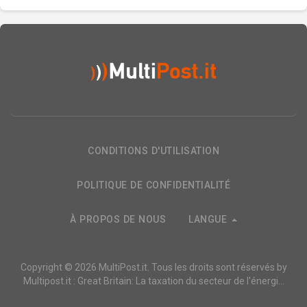
CONDITIONS D'UTILISATION
POLITIQUE DE CONFIDENTIALITÉ
À PROPOS DE NOUS
LANGUE
Copyright © 2026
MultiPost.it
. Tous les droits sont réservés by
Multipost.it : Great Britain: La taxation du secteur de l'énergi...