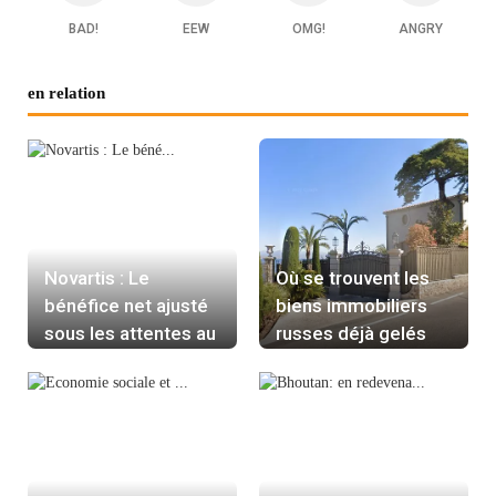
BAD!
EEW
OMG!
ANGRY
en relation
Novartis : Le
Où se trouvent les
bénéfice net ajusté
biens immobiliers
sous les attentes au
russes déjà gelés
quatrième trimestre
par la France ?