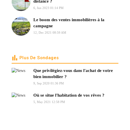
distance ?
6, Jun 2023 01:14 PM
Le boom des ventes immobilières à la
campagne
12, Dec 2021 08:59 AM
Plus De Sondages
Que privilégiez-vous dans l'achat de votre
bien immobilier ?
9, Sep 2020 01:36 PM
Où se situe l'habitation de vos rêves ?
5, May 2021 12:58 PM