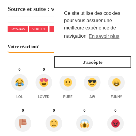
Source et suite :
www.challenges.fr
Ce site utilise des cookies
pour vous assurer une
meilleure expérience de
PAYS-BAS
VERDICT
PROCÈS
CLIMATIQUE
CONTRE
navigation
En savoir plus
Votre réaction?
J'accèpte
0
0
0
0
0
LOL
LOVED
PURE
AW
FUNNY
0
0
0
0