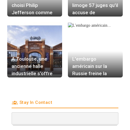
choisi Philip
limoge 57 juges qu'il
Jefferson comme
accuse de
vice-président de la
corruption
Fed
A Toulouse, une
L'embargo
ancienne halle
américain sur la
industrielle s'offre
Russie freine la
une seconde vie
vente d'Arabelle à
EDF
Stay In Contact