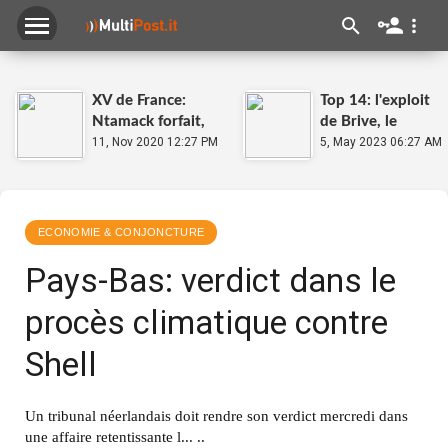
XV de France:
Top 14: l'exploit
Ntamack forfait,
de Brive, le
Carbonel appelé
11, Nov 2020 12:27 PM
carton du Racing
5, May 2023 06:27 AM
92, la pole de La
Rochelle
ECONOMIE & CONJONCTURE
Pays-Bas: verdict dans le
procès climatique contre
Shell
Un tribunal néerlandais doit rendre son verdict mercredi dans
une affaire retentissante l... ..