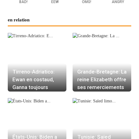
BAD!
EEW
OMG!
ANGRY
en relation
Tirreno-Adriatico:
Grande-Bretagne: La
Ewan en costaud,
reine Elizabeth offre
Ganna toujours
ses remerciements
leader
alors que débute le
Jubilé de platine
États-Unis: Biden a
Tunisie: Saïed