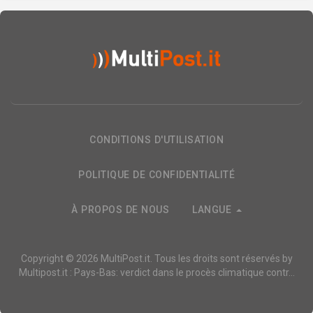
CONDITIONS D'UTILISATION
POLITIQUE DE CONFIDENTIALITÉ
À PROPOS DE NOUS
LANGUE
Copyright © 2026
MultiPost.it
. Tous les droits sont réservés by
Multipost.it : Pays-Bas: verdict dans le procès climatique contr...