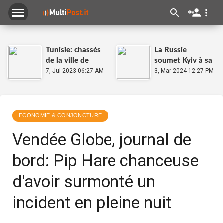
Tunisie: chassés
La Russie
de la ville de
soumet Kyiv à sa
Sfax, des
7, Jul 2023 06:27 AM
plus importante
3, Mar 2024 12:27 PM
migrants en
attaque de
détresse
missiles en un
mois et demi
ECONOMIE & CONJONCTURE
Vendée Globe, journal de
bord: Pip Hare chanceuse
d'avoir surmonté un
incident en pleine nuit