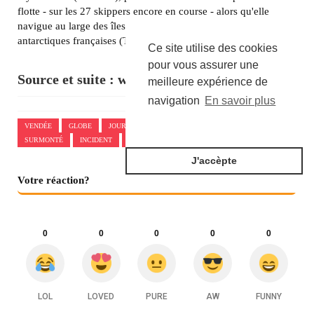
flotte - sur les 27 skippers encore en course - alors qu'elle
navigue au large des îles Kerguelen, dans les Terres australes et
antarctiques françaises (TAAF).
Ce site utilise des cookies
pour vous assurer une
Source et suite :
www.challenges.fr
meilleure expérience de
navigation
En savoir plus
VENDÉE
GLOBE
JOURNAL
CHANCEUSE
AVOIR
SURMONTÉ
INCIDENT
PLEINE
J'accèpte
Votre réaction?
0
0
0
0
0
LOL
LOVED
PURE
AW
FUNNY