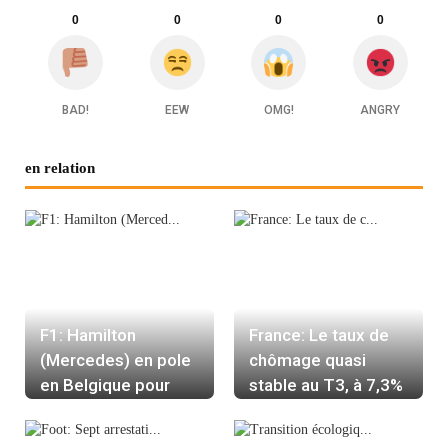
0
0
0
0
BAD!
EEW
OMG!
ANGRY
en relation
F1: Hamilton
France: Le taux de
(Mercedes) en pole
chômage quasi
en Belgique pour
stable au T3, à 7,3%
Chadwick Boseman