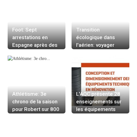
Foot: Sept
Transition
arrestations en
écologique dans
Espagne après des
l'aérien: voyager
incidents racistes
vert, voyager cher
visant le joueur
Vinicius Jr
Athlétisme: 3e
L'AQC présente 28
chrono de la saison
enseignements sur
pour Robert sur 800
les équipements
m, minima réussis
techniques en
pour Bosse
rénovation