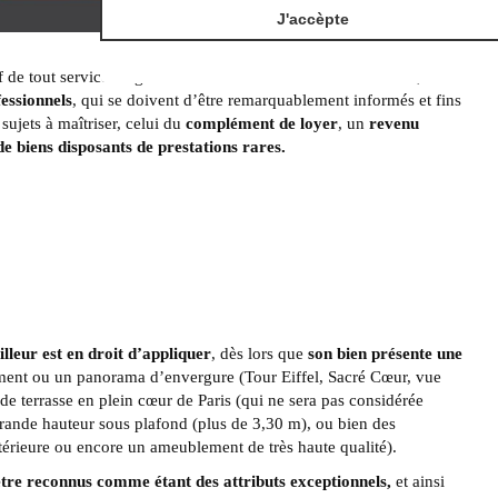
J'accèpte
if de tout service de gestion immobilière. Et dans ce domaine,
essionnels
, qui se doivent d’être remarquablement informés et fins
ujets à maîtriser, celui du
complément de loyer
, un
revenu
e biens disposants de prestations rares.
leur est en droit d’appliquer
, dès lors que
son bien présente une
ent ou un panorama d’envergure (Tour Eiffel, Sacré Cœur, vue
e terrasse en plein cœur de Paris (qui ne sera pas considérée
rande hauteur sous plafond (plus de 3,30 m), ou bien des
térieure ou encore un ameublement de très haute qualité).
tre reconnus comme étant des attributs exceptionnels,
et ainsi