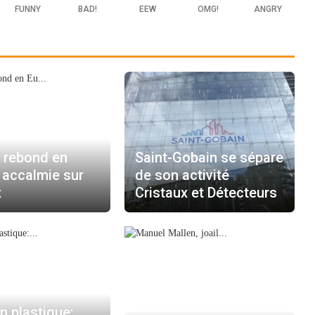
FUNNY
BAD!
EEW
OMG!
ANGRY
 rebond en
Saint-Gobain se sépare
 accalmie sur
de son activité
x
Cristaux et Détecteurs
on plastique: