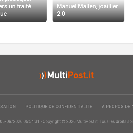
ers un traité
Manuel Mallen, joaillier
que
2.0
ISATION
POLITIQUE DE CONFIDENTIALITÉ
À PROPOS DE
 05/08/2026 06:54:31 - Copyright © 2026
MultiPost.it
. Tous les droits s