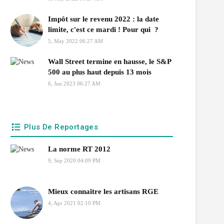
Impôt sur le revenu 2022 : la date
limite, c'est ce mardi ! Pour qui ?
5, May 2022 06:27 AM
Wall Street termine en hausse, le S&P
500 au plus haut depuis 13 mois
6, Jun 2023 06:27 AM
Plus De Reportages
La norme RT 2012
9, Sep 2020 04:09 PM
Mieux connaître les artisans RGE
4, Apr 2021 02:10 PM