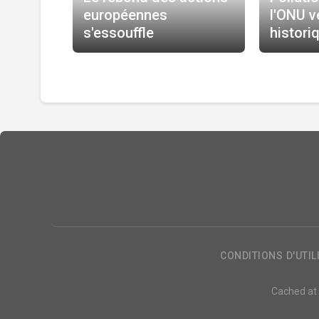
européennes
l'ONU v
s'essouffle
histori
CONDITIONS D'UTIL
Cached at