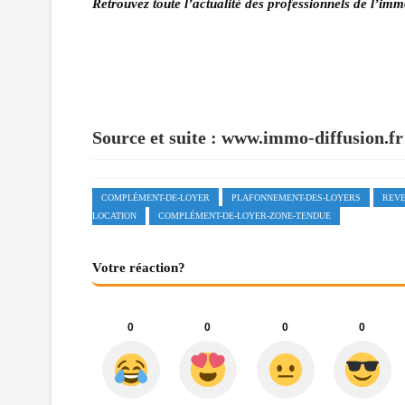
Retrouvez toute l’actualité des professionnels de l’imm
Source et suite :
www.immo-diffusion.fr
COMPLÉMENT-DE-LOYER
PLAFONNEMENT-DES-LOYERS
REVE
LOCATION
COMPLÉMENT-DE-LOYER-ZONE-TENDUE
Votre réaction?
0
0
0
0