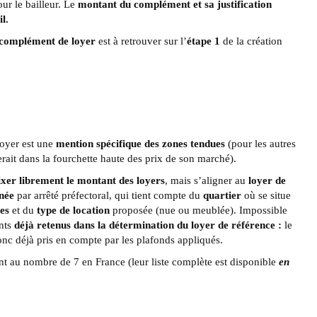
ur le bailleur. Le
montant du complément et sa justification
il.
 complément de loyer
est à retrouver sur l’
étape 1
de la création
 loyer est une
mention spécifique des zones tendues
(pour les autres
serait dans la fourchette haute des prix de son marché).
fixer librement le montant des loyers
, mais s’aligner au
loyer de
née
par arrêté préfectoral, qui tient compte du
quartier
où se situe
es
et du
type de location
proposée (nue ou meublée). Impossible
ents
déjà retenus dans la détermination du loyer de référence :
le
onc déjà pris en compte par les plafonds appliqués.
sont au nombre de 7 en France (leur liste complète est disponible
en