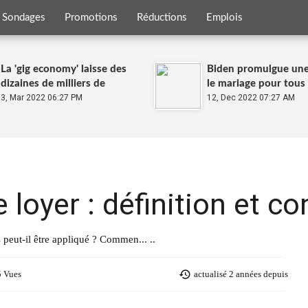
Sondages
Promotions
Réductions
Emplois
La 'gig economy' laisse des
Biden promulgue une 
dizaines de milliers de
le mariage pour tous
petites mains sur le carreau
3, Mar 2022 06:27 PM
12, Dec 2022 07:27 AM
en Russie
oyer : définition et co
peut-il être appliqué ? Commen... ..
5 Vues
actualisé
2 années depuis