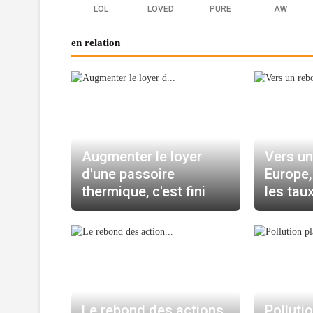
LOL
LOVED
PURE
AW
en relation
Augmenter le loyer
Vers un
d'une passoire
Europe,
thermique, c'est fini
les tau
Le rebond des actions
Polluti