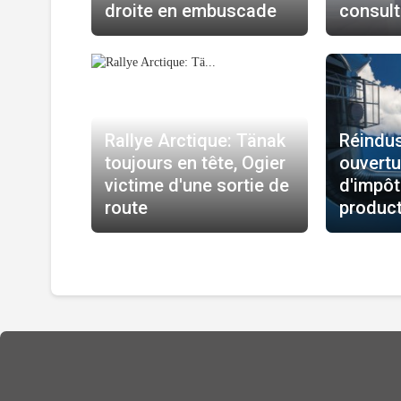
droite en embuscade
consult
Rallye Arctique: Tänak
Réindust
toujours en tête, Ogier
ouvertu
victime d'une sortie de
d'impôt
route
product