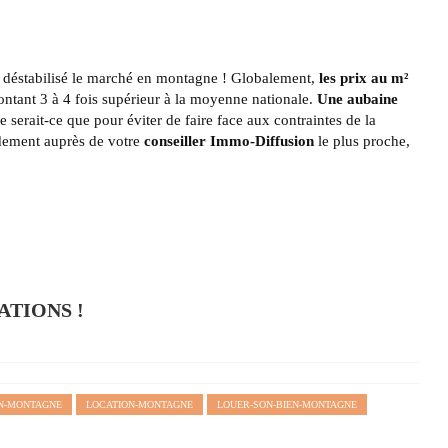
pas déstabilisé le marché en montagne ! Globalement,
les prix au m²
ontant 3 à 4 fois supérieur à la moyenne nationale.
Une aubaine
ne serait-ce que pour éviter de faire face aux contraintes de la
idement auprès de votre
conseiller Immo-Diffusion
le plus proche,
ATIONS !
EN-MONTAGNE
LOCATION-MONTAGNE
LOUER-SON-BIEN-MONTAGNE