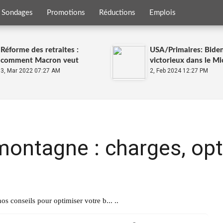
Sondages
Promotions
Réductions
Emplois
Réforme des retraites :
USA/Primaires: Bide
comment Macron veut
victorieux dans le Mi
booster l'emploi des séniors
3, Mar 2022 07:27 AM
malgré une contestat
2, Feb 2024 12:27 PM
?
à Gaza
 montagne : charges, opt
s conseils pour optimiser votre b... ..