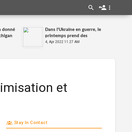
n donné
Dans l'Ukraine en guerre, le
chigan
printemps prend des
ion liée
couleurs patriotiques
4, Apr 2022 11:27 AM
imisation et
Stay In Contact