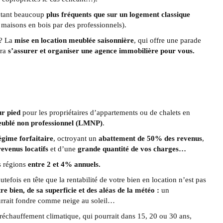
 étant beaucoup
plus fréquents que sur un logement classique
u maisons en bois par des professionnels).
 ? La
mise en location meublée saisonnière
, qui offre une parade
rra
s’assurer et organiser une agence immobilière pour vous.
ur pied
pour les propriétaires d’appartements ou de chalets en
eublé non professionnel (LMNP)
.
égime forfaitaire
, octroyant un
abattement de 50% des revenus
,
evenus locatifs
et d’une
grande quantité de vos charges…
es régions
entre 2 et 4% annuels.
outefois en tête que la rentabilité de votre bien en location n’est pas
 bien, de sa superficie et des aléas de la météo :
un
ourrait fondre comme neige au soleil…
réchauffement climatique, qui pourrait dans 15, 20 ou 30 ans,