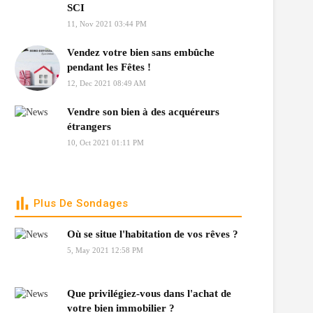
SCI
11, Nov 2021 03:44 PM
Vendez votre bien sans embûche
pendant les Fêtes !
12, Dec 2021 08:49 AM
Vendre son bien à des acquéreurs
étrangers
10, Oct 2021 01:11 PM
Plus De Sondages
Où se situe l'habitation de vos rêves ?
5, May 2021 12:58 PM
Que privilégiez-vous dans l'achat de
votre bien immobilier ?