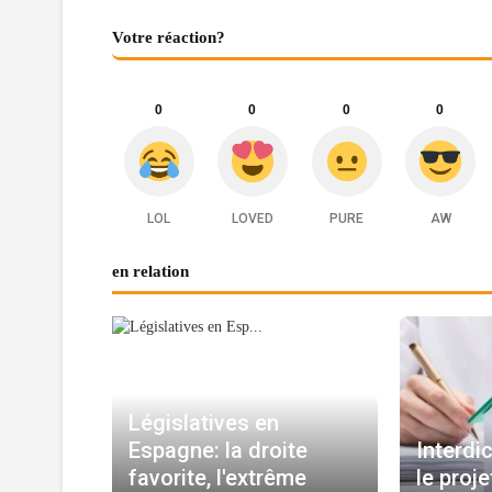
Votre réaction?
0
0
0
0
LOL
LOVED
PURE
AW
en relation
Législatives en
Espagne: la droite
Interdic
favorite, l'extrême
le proj