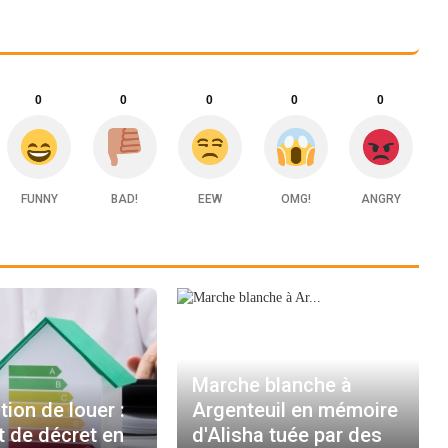
0
0
0
0
0
FUNNY
BAD!
EEW
OMG!
ANGRY
Marche blanche à
tion de louer :
Argenteuil en mémoire
et de décret en
d'Alisha tuée par des