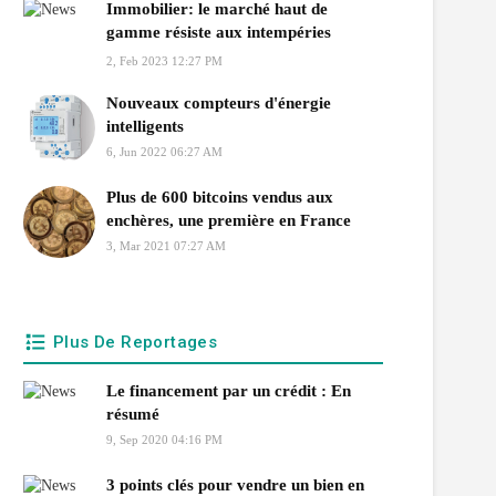
Immobilier: le marché haut de
gamme résiste aux intempéries
économiques
2, Feb 2023 12:27 PM
Nouveaux compteurs d'énergie
intelligents
6, Jun 2022 06:27 AM
Plus de 600 bitcoins vendus aux
enchères, une première en France
3, Mar 2021 07:27 AM
Plus De Reportages
Le financement par un crédit : En
résumé
9, Sep 2020 04:16 PM
3 points clés pour vendre un bien en