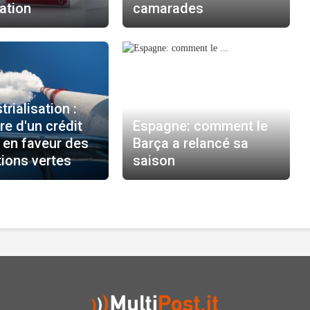
ation
camarades
rialisation :
re d'un crédit
Espagne: comment le
 en faveur des
Barça a relancé sa
ions vertes
saison