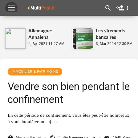
Allemagne:
Les virements
Annalena
bancaires
Baerbock
4, Apr 2021 11:27 AM
bloqués pendant
3, Mar 2024 12:30 PM
désignée
plusieurs jours
candidate des
dans toutes les
Verts pour la
banques
chancellerie
IMMOBILIER & PATRIMOINE
Vendre son bien pendant le
confinement
En cette période de confinement, vous êtes peut-être nombreux
à vous inquiéter au suj... ..
Myriam Karimi
Publié
6 années depuis
2,648 Vues