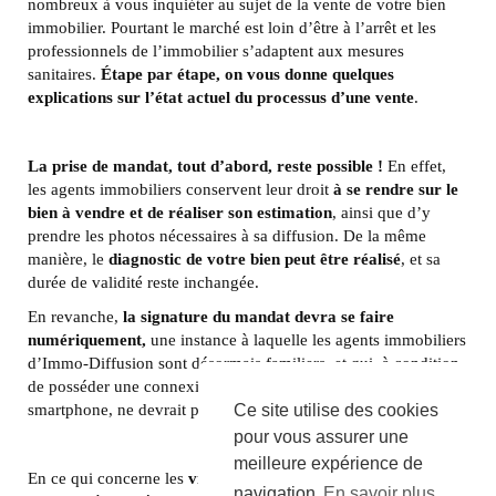
nombreux à vous inquiéter au sujet de la vente de votre bien
immobilier. Pourtant le marché est loin d’être à l’arrêt et les
professionnels de l’immobilier s’adaptent aux mesures
sanitaires.
Étape par étape, on vous donne quelques
explications sur l’état actuel du processus d’une vente
.
La prise de mandat, tout d’abord, reste possible !
En effet,
les agents immobiliers conservent leur droit
à se rendre sur le
bien à vendre et de réaliser son estimation
, ainsi que d’y
prendre les photos nécessaires à sa diffusion. De la même
manière, le
diagnostic de votre bien peut être réalisé
, et sa
durée de validité reste inchangée.
En revanche,
la signature du mandat devra se faire
numériquement,
une instance à laquelle les agents immobiliers
d’Immo-Diffusion sont désormais familiers, et qui, à condition
de posséder une connexion internet et un ordinateur ou un
smartphone, ne devrait pas compliquer sa réalisation.
Ce site utilise des cookies
pour vous assurer une
meilleure expérience de
En ce qui concerne les
visites
, les potentiels acquéreurs devront
navigation
En savoir plus