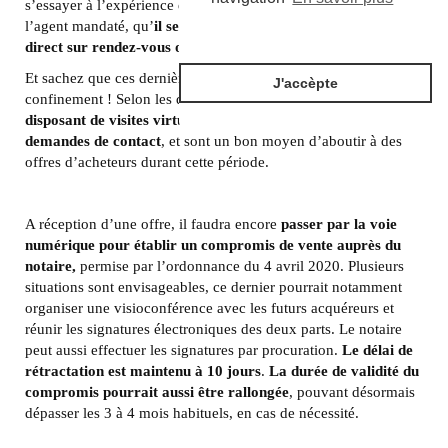
s’essayer à l’expérience des visites virtuelles effectuées par
l’agent mandaté, qu’
il sera tout à fait possible d’effectuer en
direct sur rendez-vous ou par visionnage différé
.
Et sachez que ces dernières sont à la hausse depuis le premier
J'accèpte
confinement ! Selon les dernières estimations,
les biens
disposant de visites virtuelles recevraient 3 à 5 fois plus de
demandes de contact
, et sont un bon moyen d’aboutir à des
offres d’acheteurs durant cette période.
A réception d’une offre, il faudra encore
passer par la voie
numérique pour établir un compromis de vente auprès du
notaire,
permise par l’ordonnance du 4 avril 2020. Plusieurs
situations sont envisageables, ce dernier pourrait notamment
organiser une visioconférence avec les futurs acquéreurs et
réunir les signatures électroniques des deux parts. Le notaire
peut aussi effectuer les signatures par procuration.
Le délai de
rétractation est maintenu à 10 jours
.
La durée de validité du
compromis pourrait aussi être rallongée
, pouvant désormais
dépasser les 3 à 4 mois habituels, en cas de nécessité.