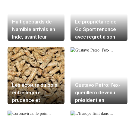
Huit guépards de
Le propriétaire de
Namibie arrivés en
Go Sport renonce
Inde, avant leur
avec regret à son
réintroduction dans
plan de continuation
la nature
Les acteurs du bois
Gustavo Petro: l'ex-
entre légère
guérillero devenu
prudence et
président en
optimisme affirmé
Colombie
en cette fin d'année
2020