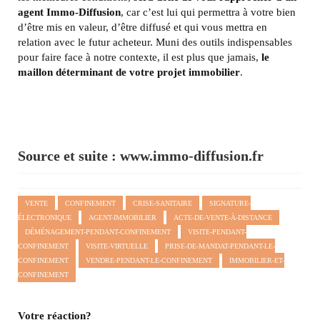
agent Immo-Diffusion
, car c’est lui qui permettra à votre bien
d’être mis en valeur, d’être diffusé et qui vous mettra en
relation avec le futur acheteur. Muni des outils indispensables
pour faire face à notre contexte, il est plus que jamais,
le
maillon déterminant de votre projet immobilier
.
Source et suite :
www.immo-diffusion.fr
VENTE
CONFINEMENT
CRISE-SANITAIRE
SIGNATURE-
ÉLECTRONIQUE
AGENT-IMMOBILIER
ACTE-DE-VENTE-À-DISTANCE
DÉMÉNAGEMENT-PENDANT-CONFINEMENT
VISITE-PENDANT-
CONFINEMENT
VISITE-VIRTUELLE
PRISE-DE-MANDAT-PENDANT-LE-
CONFINEMENT
VENDRE-PENDANT-LE-CONFINEMENT
IMMOBILIER-ET-
CONFINEMENT
Votre réaction?