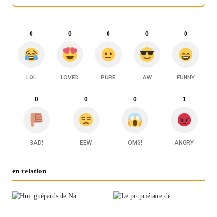
0
0
0
0
0
LOL
LOVED
PURE
AW
FUNNY
0
0
0
1
BAD!
EEW
OMG!
ANGRY
en relation