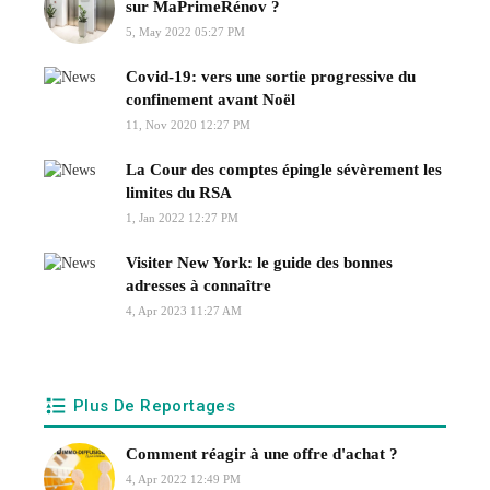
sur MaPrimeRénov ?
5, May 2022 05:27 PM
Covid-19: vers une sortie progressive du
confinement avant Noël
11, Nov 2020 12:27 PM
La Cour des comptes épingle sévèrement les
limites du RSA
1, Jan 2022 12:27 PM
Visiter New York: le guide des bonnes
adresses à connaître
4, Apr 2023 11:27 AM
Plus De Reportages
Comment réagir à une offre d'achat ?
4, Apr 2022 12:49 PM