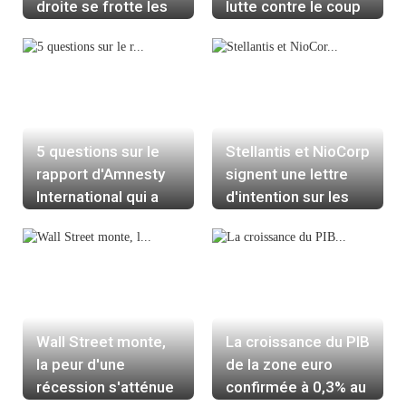
droite se frotte les
lutte contre le coup
mains
de vieux
5 questions sur le
Stellantis et NioCorp
rapport d'Amnesty
signent une lettre
International qui a
d'intention sur les
provoqué l'ire de
terres rares
l'Ukraine
Wall Street monte,
La croissance du PIB
la peur d'une
de la zone euro
récession s'atténue
confirmée à 0,3% au