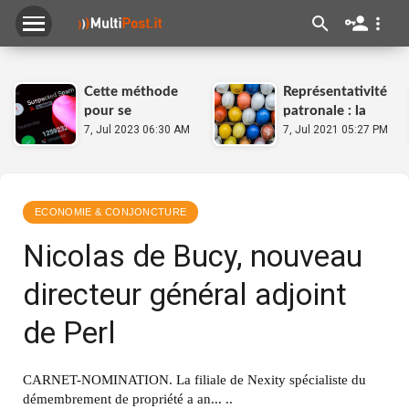
Cette méthode
Représentativité
pour se
patronale : la
débarrasser
7, Jul 2023 06:30 AM
Capeb pourrait
7, Jul 2021 05:27 PM
complètement
reprendre la
du démarchage
main sur les TPE
téléphonique a
fait ses preuves
ECONOMIE & CONJONCTURE
Nicolas de Bucy, nouveau
directeur général adjoint
de Perl
CARNET-NOMINATION. La filiale de Nexity spécialiste du
démembrement de propriété a an... ..