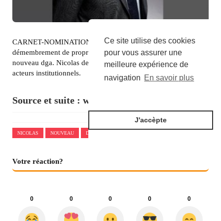
Ce site utilise des cookies
CARNET-NOMINATION. La filiale de Nexity spécialiste du
démembrement de propriété a annoncé la nomination d'un
pour vous assurer une
nouveau dga. Nicolas de Bucy sera notamment chargé des
meilleure expérience de
acteurs institutionnels.
navigation
En savoir plus
Source et suite :
www.batiactu.com
J'accèpte
NICOLAS
NOUVEAU
DIRECTEUR
GÉNÉRAL
ADJOINT
Votre réaction?
0
0
0
0
0