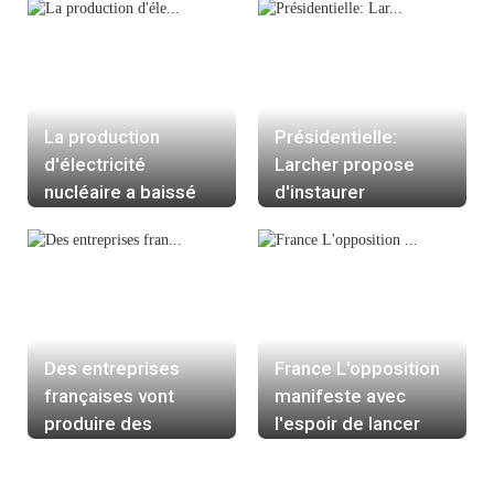
La production
Présidentielle:
d'électricité
Larcher propose
nucléaire a baissé
d'instaurer
de 17,6% en août,
d'urgence la double
dit EDF
procuration
Des entreprises
France L'opposition
françaises vont
manifeste avec
produire des
l'espoir de lancer
équipements
une vaste
militaires en
contestation