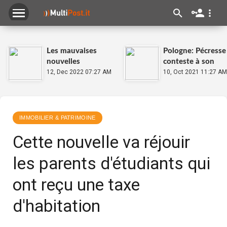
Les mauvaises
Pologne: Pécresse
nouvelles
conteste à son
s'enchaînent pour
12, Dec 2022 07:27 AM
tour la primauté
10, Oct 2021 11:27 AM
Donald Trump
du droit européen
IMMOBILIER & PATRIMOINE
Cette nouvelle va réjouir
les parents d'étudiants qui
ont reçu une taxe
d'habitation