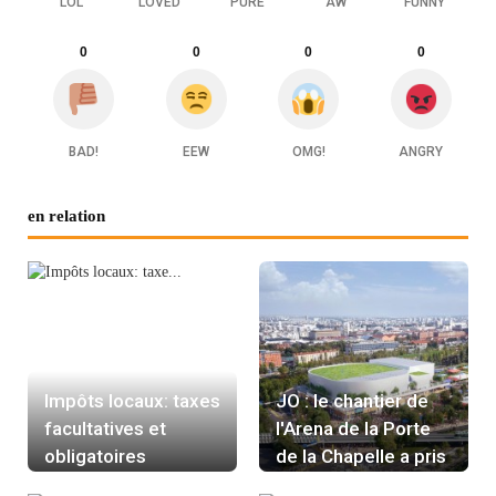
LOL
LOVED
PURE
AW
FUNNY
0
0
0
0
BAD!
EEW
OMG!
ANGRY
en relation
Impôts locaux: taxes
JO : le chantier de
facultatives et
l'Arena de la Porte
obligatoires
de la Chapelle a pris
du retard