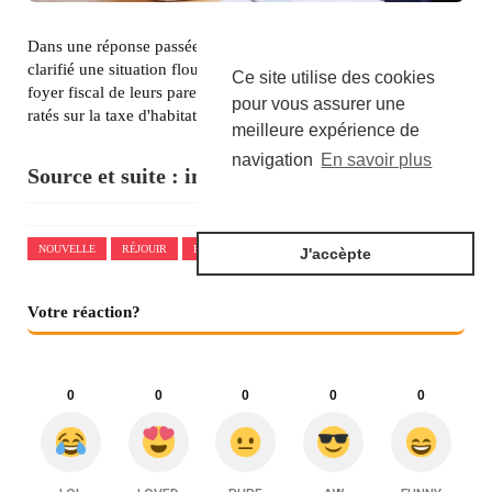
Dans une réponse passée inaperçue à une députée, Bercy a
clarifié une situation floue autour des étudiants rattachés au
Ce site utilise des cookies
foyer fiscal de leurs parents et louant un logement. La fin des
pour vous assurer une
ratés sur la taxe d'habitation'
meilleure expérience de
navigation
En savoir plus
Source et suite :
immobilier.lefigaro.fr
NOUVELLE
RÉJOUIR
PARENTS
ÉTUDIANTS
HABITATION
J'accèpte
Votre réaction?
0
0
0
0
0